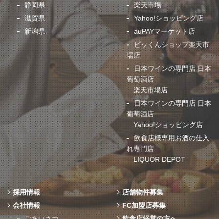
静岡県
楽天市場
滋賀県
Yahoo!ショッピング店
新潟県
auPAYマーケット店
ビッくんショップ楽天市
場店
日本ワインの専門店 日本
葡萄酒店
楽天市場店
日本ワインの専門店 日本
葡萄酒店
Yahoo!ショッピング店
飲食店様専用お酒の仕入
れ専門店
LIQUOR DEPOT
採用情報
店舗物件募集
会社情報
FC加盟店募集
ごあいさつ
飲食店経営の方へ