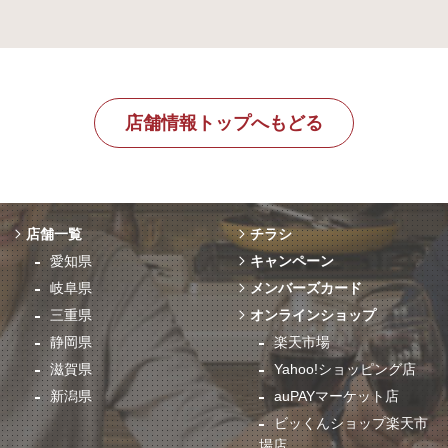
店舗情報トップへもどる
店舗一覧
チラシ
愛知県
キャンペーン
岐阜県
メンバーズカード
三重県
オンラインショップ
静岡県
楽天市場
滋賀県
Yahoo!ショッピング店
新潟県
auPAYマーケット店
ビッくんショップ楽天市
場店