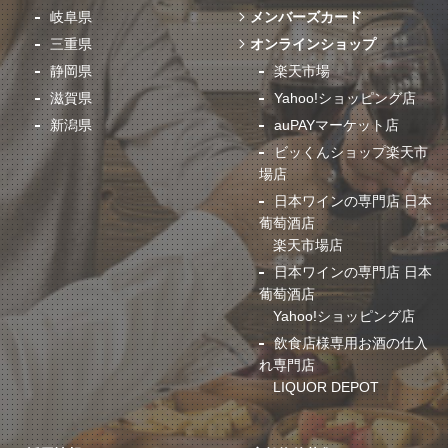
岐阜県
メンバーズカード
三重県
オンラインショップ
静岡県
楽天市場
滋賀県
Yahoo!ショッピング店
新潟県
auPAYマーケット店
ビッくんショップ楽天市
場店
日本ワインの専門店 日本
葡萄酒店
楽天市場店
日本ワインの専門店 日本
葡萄酒店
Yahoo!ショッピング店
飲食店様専用お酒の仕入
れ専門店
LIQUOR DEPOT