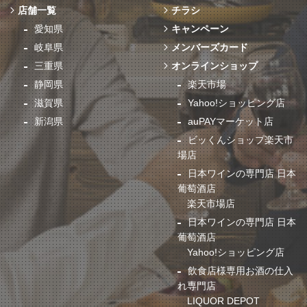
店舗一覧
チラシ
愛知県
キャンペーン
岐阜県
メンバーズカード
三重県
オンラインショップ
静岡県
楽天市場
滋賀県
Yahoo!ショッピング店
新潟県
auPAYマーケット店
ビッくんショップ楽天市
場店
日本ワインの専門店 日本
葡萄酒店
楽天市場店
日本ワインの専門店 日本
葡萄酒店
Yahoo!ショッピング店
飲食店様専用お酒の仕入
れ専門店
LIQUOR DEPOT