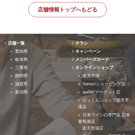
店舗情報トップへもどる
店舗一覧
チラシ
愛知県
キャンペーン
岐阜県
メンバーズカード
三重県
オンラインショップ
静岡県
楽天市場
滋賀県
Yahoo!ショッピング店
新潟県
auPAYマーケット店
ビッくんショップ楽天市
場店
日本ワインの専門店 日本
葡萄酒店
楽天市場店