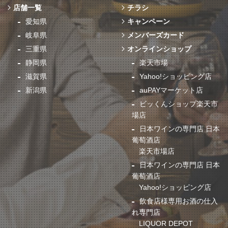
店舗一覧
チラシ
愛知県
キャンペーン
岐阜県
メンバーズカード
三重県
オンラインショップ
静岡県
楽天市場
滋賀県
Yahoo!ショッピング店
新潟県
auPAYマーケット店
ビッくんショップ楽天市
場店
日本ワインの専門店 日本
葡萄酒店
楽天市場店
日本ワインの専門店 日本
葡萄酒店
Yahoo!ショッピング店
飲食店様専用お酒の仕入
れ専門店
LIQUOR DEPOT