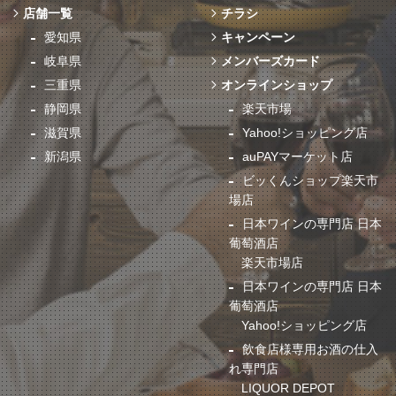
店舗一覧
チラシ
愛知県
キャンペーン
岐阜県
メンバーズカード
三重県
オンラインショップ
静岡県
楽天市場
滋賀県
Yahoo!ショッピング店
新潟県
auPAYマーケット店
ビッくんショップ楽天市
場店
日本ワインの専門店 日本
葡萄酒店
楽天市場店
日本ワインの専門店 日本
葡萄酒店
Yahoo!ショッピング店
飲食店様専用お酒の仕入
れ専門店
LIQUOR DEPOT