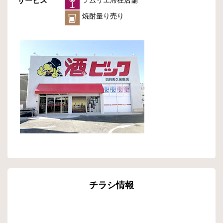
サービス
ソムリエ滞在店舗
焼酎量り売り
チラシ情報