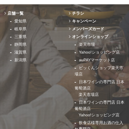
店舗一覧
チラシ
愛知県
キャンペーン
岐阜県
メンバーズカード
三重県
オンラインショップ
静岡県
楽天市場
滋賀県
Yahoo!ショッピング店
新潟県
auPAYマーケット店
ビッくんショップ楽天市
場店
日本ワインの専門店 日本
葡萄酒店
楽天市場店
日本ワインの専門店 日本
葡萄酒店
Yahoo!ショッピング店
飲食店様専用お酒の仕入