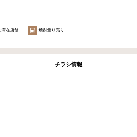
エ滞在店舗
焼酎量り売り
チラシ情報