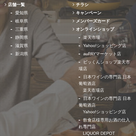
店舗一覧
チラシ
愛知県
キャンペーン
岐阜県
メンバーズカード
三重県
オンラインショップ
静岡県
楽天市場
滋賀県
Yahoo!ショッピング店
新潟県
auPAYマーケット店
ビッくんショップ楽天市
場店
日本ワインの専門店 日本
葡萄酒店
楽天市場店
日本ワインの専門店 日本
葡萄酒店
Yahoo!ショッピング店
飲食店様専用お酒の仕入
れ専門店
LIQUOR DEPOT