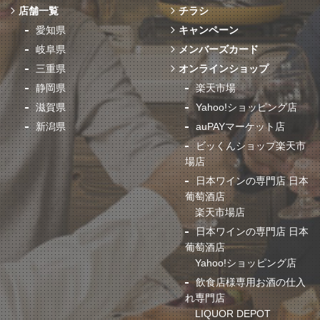
店舗一覧
チラシ
愛知県
キャンペーン
岐阜県
メンバーズカード
三重県
オンラインショップ
静岡県
楽天市場
滋賀県
Yahoo!ショッピング店
新潟県
auPAYマーケット店
ビッくんショップ楽天市
場店
日本ワインの専門店 日本
葡萄酒店
楽天市場店
日本ワインの専門店 日本
葡萄酒店
Yahoo!ショッピング店
飲食店様専用お酒の仕入
れ専門店
LIQUOR DEPOT